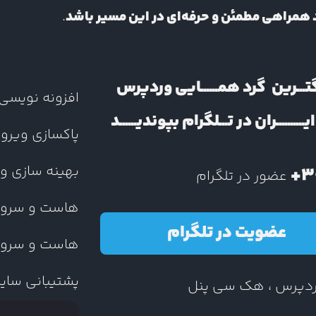
د همراهی مطمئن و حرفه‌ای در این مسیر باشد
.
گتـــرین گرد همــــــایی وردپرس
افزونه نویسی
ــــــــــران در تـــلگرام بپوندیــــــد
پاکسازی ویرو
بهینه سازی و
3
عضور در تلگرام
هاست و سرور 
عضویت در تلگرام
هاست و سرو
پشتیبانی سا
دپرس ، هک سی پنل