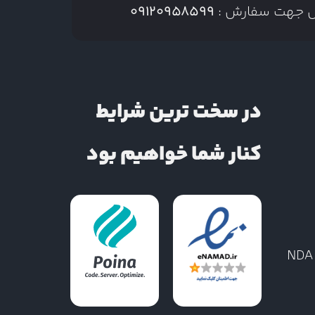
س جهت سفارش :
09120958599
در سخت ترین شرایط
کنار شما خواهیم بود